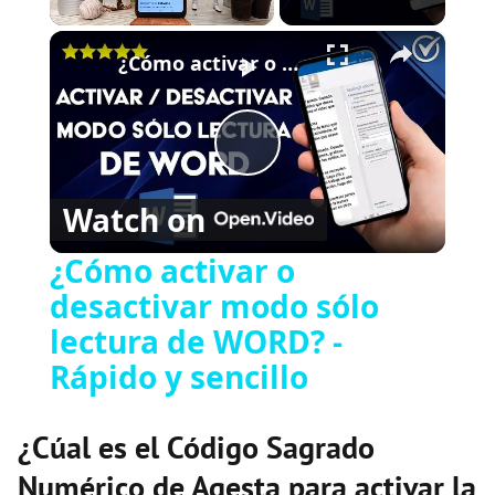
×
Play
Unmute
Fullscreen
¿Cómo activar o desactivar modo sólo lectura de WORD? - Rápido y sencillo
Play
Watch on
Video
¿Cómo activar o
desactivar modo sólo
lectura de WORD? -
Rápido y sencillo
¿Cúal es el Código Sagrado
Numérico de Agesta para activar la