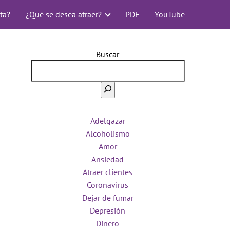
ta?
¿Qué se desea atraer?
PDF
YouTube
Buscar
Adelgazar
Alcoholismo
Amor
Ansiedad
Atraer clientes
Coronavirus
Dejar de fumar
Depresión
Dinero