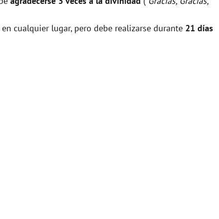
ebe
agradecerse 3 veces a la divinidad
(
"Gracias, Gracias,
 en cualquier lugar, pero debe realizarse durante
21 días