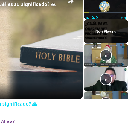
uál es su significado? 🙏
Play
Unmute
Full
Now Playing
u significado? 🙏
África?