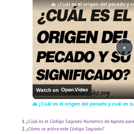
🙏 ¿Cuál es el origen del pecado y c
P
l
Watch on
a
🙏 ¿Cuál es el origen del pecado y cuál es s
y
¿Cúal es el Código Sagrado Numérico de Agesta para 
V
¿Cómo se activa este Código Sagrado?