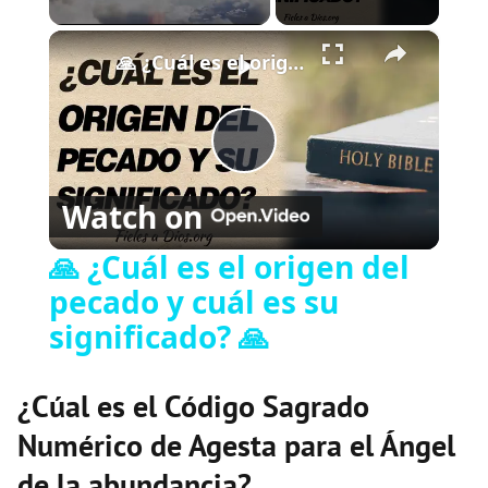
×
Play
Unmute
Fullscreen
🙏 ¿Cuál es el origen del pecado y cuál es su significado? 🙏
Play
Watch on
Video
🙏 ¿Cuál es el origen del
pecado y cuál es su
significado? 🙏
¿Cúal es el Código Sagrado
Numérico de Agesta para el Ángel
de la abundancia?