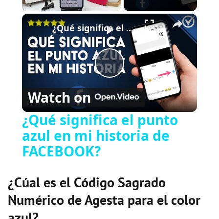
×
Play
Unmute
Fullscreen
¿Qué significa el punto azul en mi historia de FACEBOOK?
P
Watch on
l
¿Qué significa el punto
azul en mi historia de
a
FACEBOOK?
y
¿Cúal es el Código Sagrado
V
Numérico de Agesta para el color
azul?