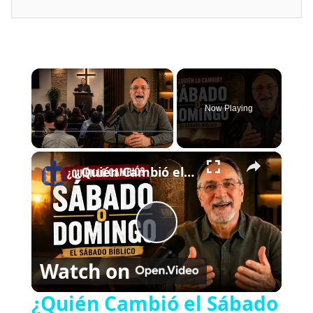
×
Now Playing
×
Play
Unmute
Fullscreen
¿Quién Cambió el Sábado al Domingo? | El Sábado Bíblico
P
Watch on
l
¿Quién Cambió el Sábado