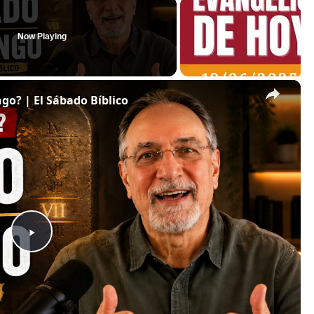
Now Playing
×
o? | El Sábado Bíblico
P
l