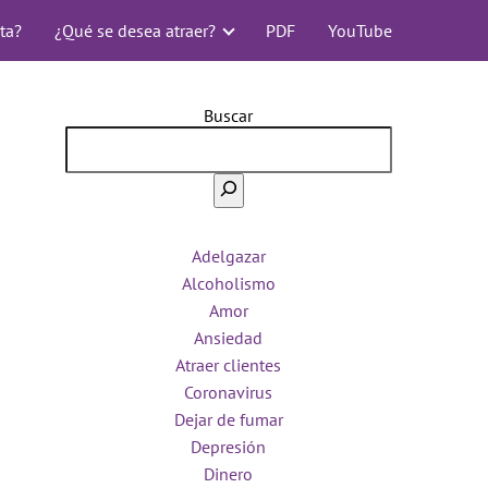
ta?
¿Qué se desea atraer?
PDF
YouTube
Buscar
Adelgazar
Alcoholismo
Amor
Ansiedad
Atraer clientes
Coronavirus
Dejar de fumar
Depresión
Dinero