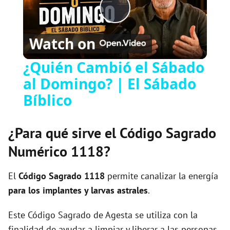
P
Watch on
l
¿Quién Cambió el Sábado
al Domingo? | El Sábado
a
Bíblico
y
¿Para qué sirve el Código Sagrado
V
Numérico 1118?
i
El
Código Sagrado
1118
permite canalizar la energía
para los implantes y larvas astrales
.
d
Este Código Sagrado de Agesta se utiliza con la
finalidad de ayudar a limpiar y liberar a las personas