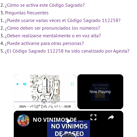
¿Cómo se activa este Código Sagrado?
Preguntas frecuentes
¿Puede usarse varias veces el Código Sagrado 112258?
¿Cómo deben ser pronunciados los números?
¿Deben realizarse mentalmente o en voz alta?
¿Puede activarse para otras personas?
¿El Código Sagrado 112258 ha sido canalizado por Agesta?
×
Now Playing
×
Play
Unmute
Fullscreen
NO VINIMOS DE PASEO - PROGRAMA 109 - 01/08/2024