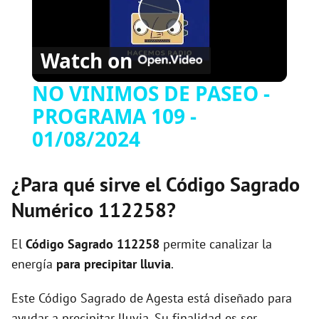
P
Watch on
l
NO VINIMOS DE PASEO -
PROGRAMA 109 -
a
01/08/2024
y
¿Para qué sirve el Código Sagrado
V
Numérico 112258?
i
El
Código Sagrado
112258
permite canalizar la
energía
para precipitar lluvia
.
d
Este Código Sagrado de Agesta está diseñado para
ayudar a precipitar lluvia. Su finalidad es ser