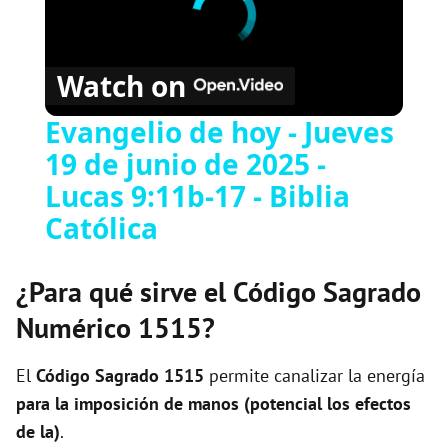
Watch on
Evangelio de hoy - Jueves
19 de junio de 2025 -
Lucas 9:11b-17 - Biblia
Católica
¿Para qué sirve el Código Sagrado
Numérico 1515?
El
Código Sagrado
1515
permite canalizar la energía
para la imposición de manos (potencial los efectos
de la)
.