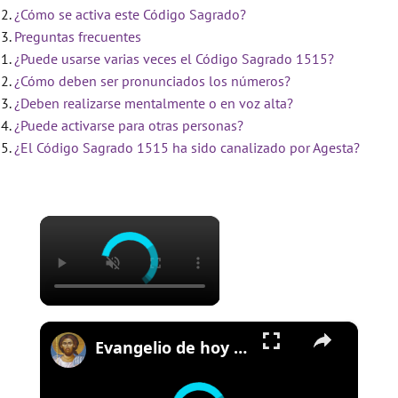
¿Cómo se activa este Código Sagrado?
Preguntas frecuentes
¿Puede usarse varias veces el Código Sagrado 1515?
¿Cómo deben ser pronunciados los números?
¿Deben realizarse mentalmente o en voz alta?
¿Puede activarse para otras personas?
¿El Código Sagrado 1515 ha sido canalizado por Agesta?
×
×
Evangelio de hoy - Jueves 19 de junio de 2025 - Lucas 9:11b-17 - Biblia Católica