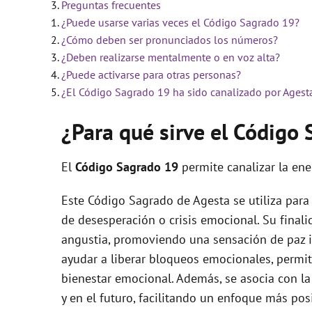
Preguntas frecuentes
¿Puede usarse varias veces el Código Sagrado 19?
i
¿Cómo deben ser pronunciados los números?
¿Deben realizarse mentalmente o en voz alta?
d
¿Puede activarse para otras personas?
¿El Código Sagrado 19 ha sido canalizado por Agest
e
¿Para qué sirve el Código
o
El
Código Sagrado
19
permite canalizar la en
Este Código Sagrado de Agesta se utiliza par
de desesperación o crisis emocional. Su finali
angustia, promoviendo una sensación de paz i
ayudar a liberar bloqueos emocionales, permiti
bienestar emocional. Además, se asocia con la
y en el futuro, facilitando un enfoque más posi