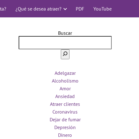
ta?
¿Qué se desea atraer?
PDF
YouTube
Buscar
Adelgazar
Alcoholismo
Amor
Ansiedad
Atraer clientes
Coronavirus
Dejar de fumar
Depresión
Dinero