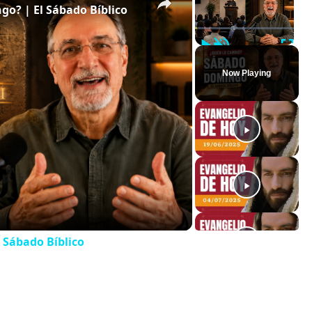
o? | El Sábado Bíblico
Play
Unmute
Full
Now Playing
 Sábado Bíblico