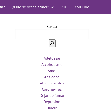
ta?
¿Qué se desea atraer?
PDF
YouTube
Buscar
Adelgazar
Alcoholismo
Amor
Ansiedad
Atraer clientes
Coronavirus
Dejar de fumar
Depresión
Dinero