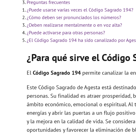
Preguntas frecuentes
¿Puede usarse varias veces el Código Sagrado 194?
i
¿Cómo deben ser pronunciados los números?
¿Deben realizarse mentalmente o en voz alta?
d
¿Puede activarse para otras personas?
¿El Código Sagrado 194 ha sido canalizado por Ages
e
¿Para qué sirve el Código
o
El
Código Sagrado
194
permite canalizar la e
Este Código Sagrado de Agesta está destinado
personas. Su finalidad es atraer prosperidad, b
ámbito económico, emocional o espiritual. Al t
energías y abrir las puertas a un flujo positi
y la mejora en la calidad de vida. Se consider
oportunidades y favorecer la eliminación de 