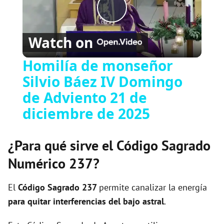
P
Watch on
l
Homilía de monseñor
Silvio Báez IV Domingo
a
de Adviento 21 de
y
diciembre de 2025
V
¿Para qué sirve el Código Sagrado
Numérico 237?
i
El
Código Sagrado
237
permite canalizar la energía
d
para quitar interferencias del bajo astral
.