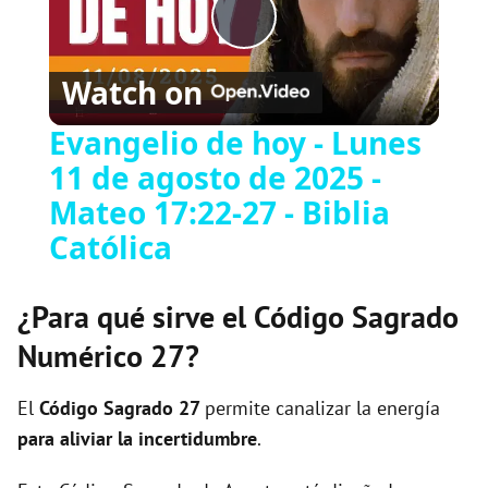
P
Watch on
l
Evangelio de hoy - Lunes
11 de agosto de 2025 -
a
Mateo 17:22-27 - Biblia
y
Católica
V
¿Para qué sirve el Código Sagrado
Numérico 27?
i
El
Código Sagrado
27
permite canalizar la energía
d
para aliviar la incertidumbre
.