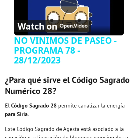
P
Watch on
l
NO VINIMOS DE PASEO -
PROGRAMA 78 -
a
28/12/2023
y
¿Para qué sirve el Código Sagrado
V
Numérico 28?
i
El
Código Sagrado
28
permite canalizar la energía
para Siria
.
d
Este Código Sagrado de Agesta está asociado a la
sanación y la liberación de bloqueos emocionales y