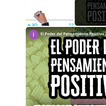
×
Play
Unmute
Fullscreen