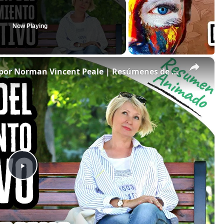
Now Playing
×
El Poder del Pensamiento Positivo por Norman Vincent Peale | Resúmenes de Libros
Play
Video