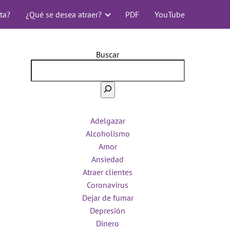
ta?
¿Qué se desea atraer?
PDF
YouTube
Buscar
Adelgazar
Alcoholismo
Amor
Ansiedad
Atraer clientes
Coronavirus
Dejar de fumar
Depresión
Dinero