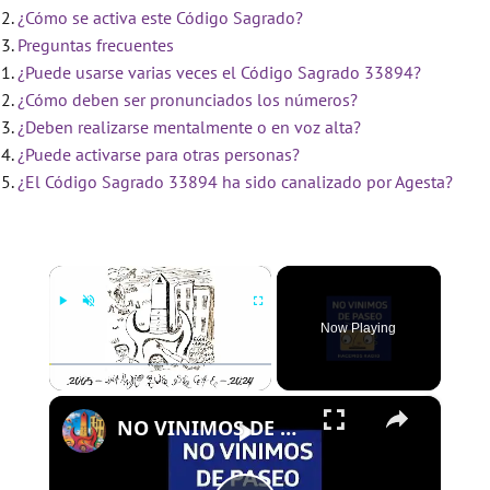
¿Cómo se activa este Código Sagrado?
Preguntas frecuentes
¿Puede usarse varias veces el Código Sagrado 33894?
¿Cómo deben ser pronunciados los números?
¿Deben realizarse mentalmente o en voz alta?
¿Puede activarse para otras personas?
¿El Código Sagrado 33894 ha sido canalizado por Agesta?
×
Now Playing
×
Play
Unmute
Fullscreen
NO VINIMOS DE PASEO - PROGRAMA 109 - 01/08/2024