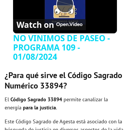
P
Watch on
l
NO VINIMOS DE PASEO -
PROGRAMA 109 -
a
01/08/2024
y
¿Para qué sirve el Código Sagrado
V
Numérico 33894?
i
El
Código Sagrado
33894
permite canalizar la
energía
para la justicia
.
d
Este Código Sagrado de Agesta está asociado con la
búsqueda de justicia en diversos aspectos de la vida.