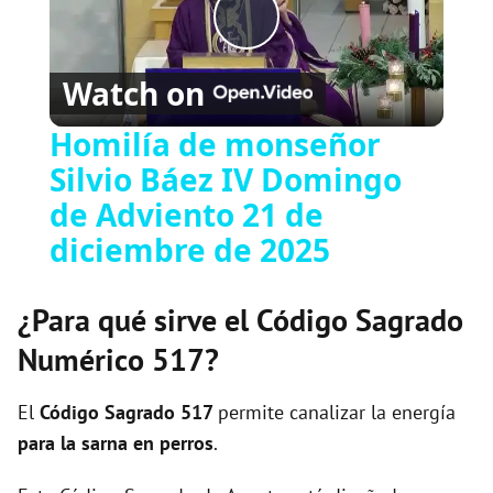
P
Watch on
l
Homilía de monseñor
Silvio Báez IV Domingo
a
de Adviento 21 de
y
diciembre de 2025
V
¿Para qué sirve el Código Sagrado
Numérico 517?
i
El
Código Sagrado
517
permite canalizar la energía
d
para la sarna en perros
.