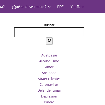
ta?
¿Qué se desea atraer?
PDF
YouTube
Buscar
Adelgazar
Alcoholismo
Amor
Ansiedad
Atraer clientes
Coronavirus
Dejar de fumar
Depresión
Dinero