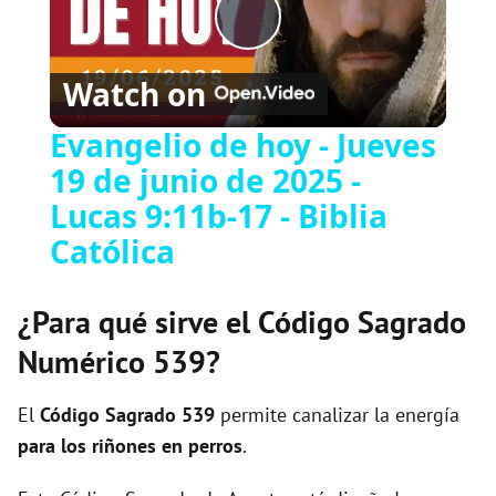
P
Watch on
l
Evangelio de hoy - Jueves
19 de junio de 2025 -
a
Lucas 9:11b-17 - Biblia
y
Católica
V
¿Para qué sirve el Código Sagrado
Numérico 539?
i
El
Código Sagrado
539
permite canalizar la energía
d
para los riñones en perros
.