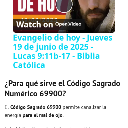
P
Watch on
l
Evangelio de hoy - Jueves
19 de junio de 2025 -
a
Lucas 9:11b-17 - Biblia
y
Católica
V
¿Para qué sirve el Código Sagrado
Numérico 69900?
i
El
Código Sagrado
69900
permite canalizar la
d
energía
para el mal de ojo
.