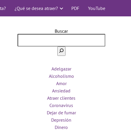
ta?
¿Qué se desea atraer?
PDF
YouTube
Buscar
Adelgazar
Alcoholismo
Amor
Ansiedad
Atraer clientes
Coronavirus
Dejar de fumar
Depresión
Dinero