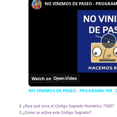
NO VINIMOS DE PASEO - PROGRAMA 
P
l
Watch on
a
NO VINIMOS DE PASEO - PROGRAMA 109 - 0
y
¿Para qué sirve el Código Sagrado Numérico 7000?
V
¿Cómo se activa este Código Sagrado?