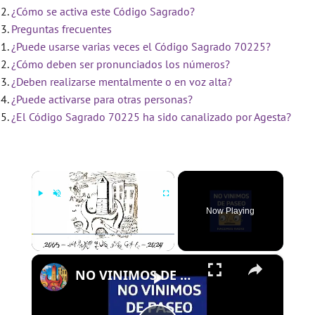
¿Cómo se activa este Código Sagrado?
Preguntas frecuentes
¿Puede usarse varias veces el Código Sagrado 70225?
¿Cómo deben ser pronunciados los números?
¿Deben realizarse mentalmente o en voz alta?
¿Puede activarse para otras personas?
¿El Código Sagrado 70225 ha sido canalizado por Agesta?
×
Now Playing
×
Play
Unmute
Fullscreen
NO VINIMOS DE PASEO - PROGRAMA 109 - 01/08/2024