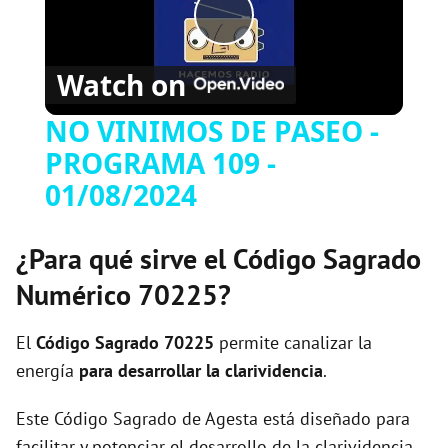
P
Watch on
l
NO VINIMOS DE PASEO -
PROGRAMA 109 -
a
01/08/2024
y
¿Para qué sirve el Código Sagrado
V
Numérico 70225?
i
El
Código Sagrado
70225
permite canalizar la
energía
para desarrollar la clarividencia
.
d
Este Código Sagrado de Agesta está diseñado para
facilitar y potenciar el desarrollo de la clarividencia,