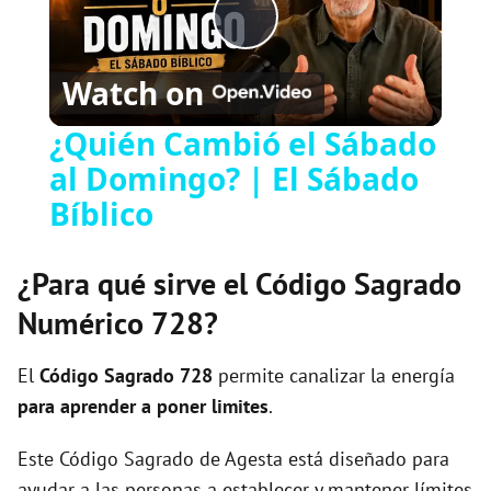
P
Watch on
l
¿Quién Cambió el Sábado
al Domingo? | El Sábado
a
Bíblico
y
¿Para qué sirve el Código Sagrado
V
Numérico 728?
i
El
Código Sagrado
728
permite canalizar la energía
para aprender a poner limites
.
d
Este Código Sagrado de Agesta está diseñado para
ayudar a las personas a establecer y mantener límites