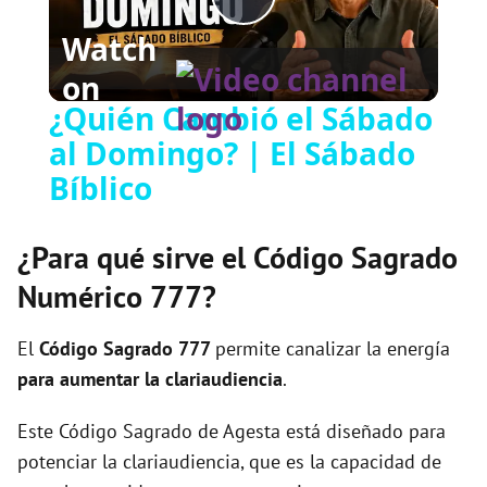
P
Watch
on
l
¿Quién Cambió el Sábado
al Domingo? | El Sábado
a
Bíblico
y
¿Para qué sirve el Código Sagrado
V
Numérico 777?
i
El
Código Sagrado
777
permite canalizar la energía
para aumentar la clariaudiencia
.
d
Este Código Sagrado de Agesta está diseñado para
potenciar la clariaudiencia, que es la capacidad de
e