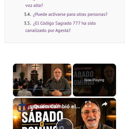
voz alta?
¿Puede activarse para otras personas?
¿El Código Sagrado 777 ha sido
canalizado por Agesta?
×
Now Playing
×
Play
Unmute
Fullscreen
¿Quién Cambió el Sábado al Domingo? | El Sábado Bíblico