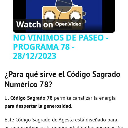
P
Watch on
l
NO VINIMOS DE PASEO -
PROGRAMA 78 -
a
28/12/2023
y
¿Para qué sirve el Código Sagrado
V
Numérico 78?
i
El
Código Sagrado
78
permite canalizar la energía
para despertar la generosidad
.
d
Este Código Sagrado de Agesta está diseñado para
activar y potenciar la generosidad en las personas. Su