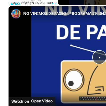
Play
Unmute
Fullscreen
NO VINIMOS DE PASEO - PROGRAMA 79 - 04/
Play
Video
Watch on