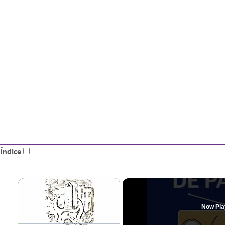
Índice
×
Now Pla