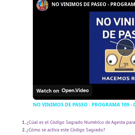
NO VINIMOS DE PASEO - PROGRAMA 
P
l
Watch on
a
NO VINIMOS DE PASEO - PROGRAMA 109 - 0
y
¿Cúal es el Código Sagrado Numérico de Agesta para 
V
¿Cómo se activa este Código Sagrado?