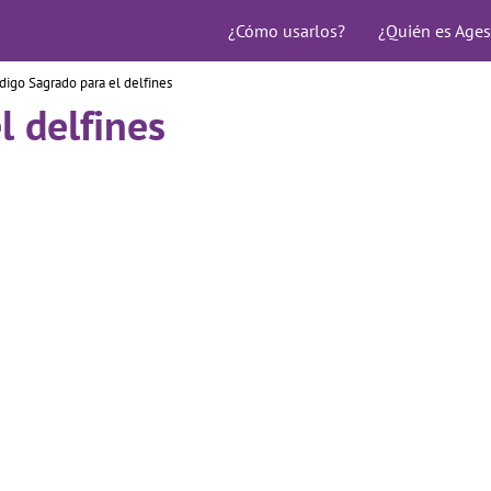
¿Cómo usarlos?
¿Quién es Ages
digo Sagrado para el delfines
l delfines