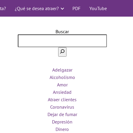
ta?
¿Qué se desea atraer?
PDF
YouTube
Buscar
Adelgazar
Alcoholismo
Amor
Ansiedad
Atraer clientes
Coronavirus
Dejar de fumar
Depresión
Dinero