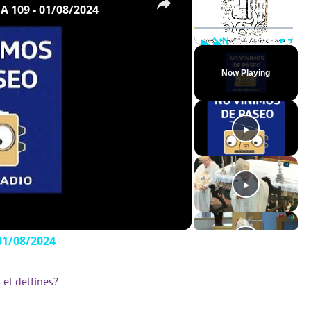
109 - 01/08/2024
Play
Unmute
Full
Now Playing
1/08/2024
el delfines?