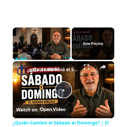
×
Now Playing
Play
Unmute
Fullscreen
×
¿Quién Cambió el Sábado al Domingo? | El Sábado Bíblico
P
Watch on
l
¿Quién Cambió el Sábado al Domingo? | El