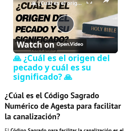
🙏 ¿Cuál es el origen del pecado y cuál es su significado? 🙏
P
Watch on
l
🙏 ¿Cuál es el origen del
pecado y cuál es su
a
significado? 🙏
y
¿Cúal es el Código Sagrado
V
Numérico de Agesta para facilitar
la canalización?
i
El
Código Sagrado para facilitar la canalización es el