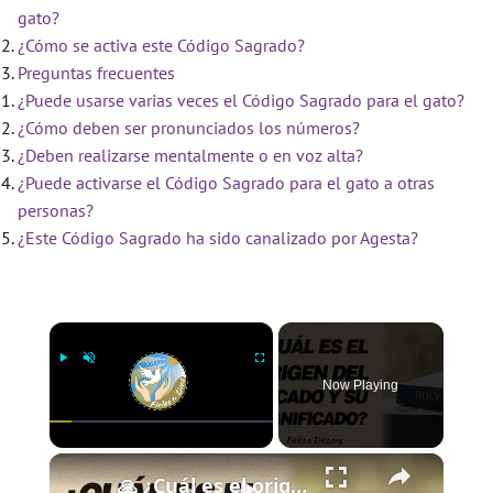
gato?
¿Cómo se activa este Código Sagrado?
Preguntas frecuentes
¿Puede usarse varias veces el Código Sagrado para el gato?
¿Cómo deben ser pronunciados los números?
¿Deben realizarse mentalmente o en voz alta?
¿Puede activarse el Código Sagrado para el gato a otras
personas?
¿Este Código Sagrado ha sido canalizado por Agesta?
×
Now Playing
×
Play
Unmute
Fullscreen
🙏 ¿Cuál es el origen del pecado y cuál es su significado? 🙏