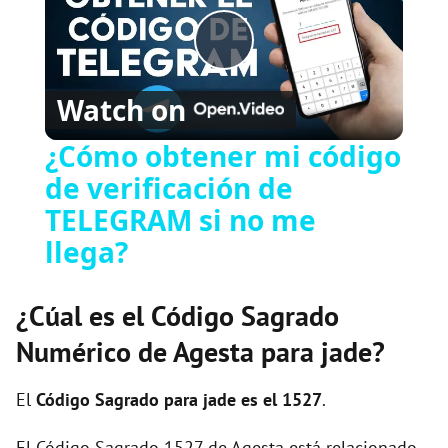
P
Watch on
l
¿Cómo obtener mi código
de verificación de
a
TELEGRAM si no me
y
llega?
V
¿Cúal es el Código Sagrado
Numérico de Agesta para jade?
i
El
Código Sagrado para jade es el 1527
.
d
El Código Sagrado 1527 de Agesta está relacionado