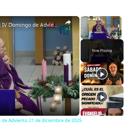
×
×
Homilía de monseñor Silvio Báez IV Domingo de Adviento 21 de diciembre de 2025
Play
Unmute
Fullscreen
Now Playing
 de Adviento 21 de diciembre de 2025