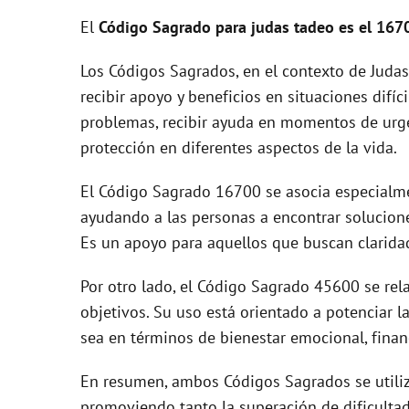
El
Código Sagrado para judas tadeo es el 167
V
Los Códigos Sagrados, en el contexto de Judas 
recibir apoyo y beneficios en situaciones difíci
i
problemas, recibir ayuda en momentos de urgenc
protección en diferentes aspectos de la vida.
d
El Código Sagrado 16700 se asocia especialme
e
ayudando a las personas a encontrar solucione
Es un apoyo para aquellos que buscan clarida
o
Por otro lado, el Código Sagrado 45600 se rel
objetivos. Su uso está orientado a potenciar l
sea en términos de bienestar emocional, finan
En resumen, ambos Códigos Sagrados se utiliza
promoviendo tanto la superación de dificulta