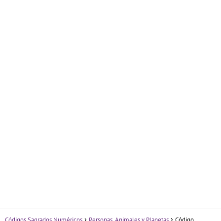
Códigos Sagrados Numéricos
Personas, Animales y Planetas
Código