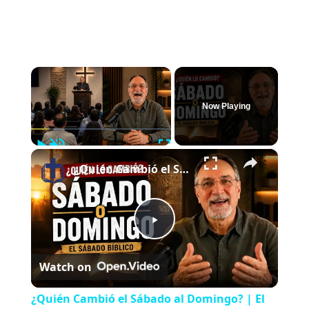
×
Now Playing
Play
Unmute
Fullscreen
×
¿Quién Cambió el Sábado al Domingo? | El Sábado Bíblico
P
Watch on
l
¿Quién Cambió el Sábado al Domingo? | El