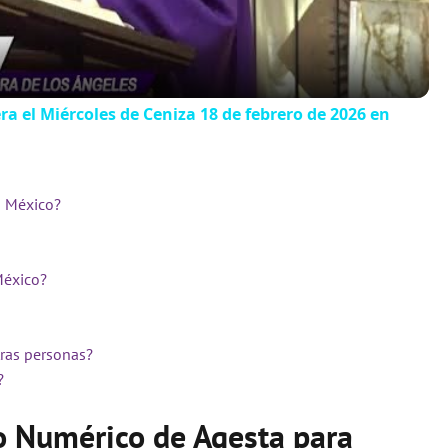
a
y
a el Miércoles de Ceniza 18 de febrero de 2026 en
V
a México?
i
d
México?
e
tras personas?
?
o
o Numérico de Agesta para