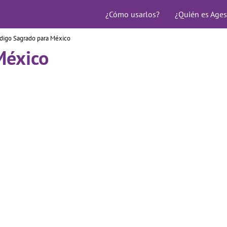
¿Cómo usarlos?
¿Quién es Ages
digo Sagrado para México
México