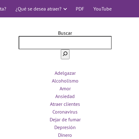
ta?
¿Qué se desea atraer?
PDF
YouTube
Buscar
Adelgazar
Alcoholismo
Amor
Ansiedad
Atraer clientes
Coronavirus
Dejar de fumar
Depresión
Dinero