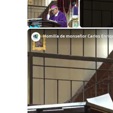
×
Play
Unmute
Fullscreen