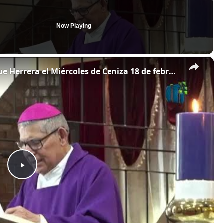
Now Playing
×
Homilía de monseñor Carlos Enrique Herrera el Miércoles de Ceniza 18 de febrero de 2026 en Guatemala
P
l