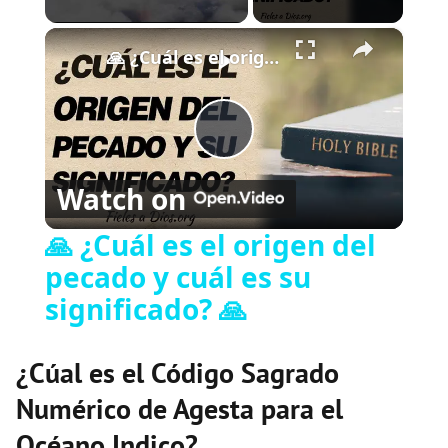
×
Play
Unmute
Fullscreen
🙏 ¿Cuál es el origen del pecado y cuál es su significado? 🙏
P
Watch on
l
🙏 ¿Cuál es el origen del
pecado y cuál es su
a
significado? 🙏
y
¿Cúal es el Código Sagrado
V
Numérico de Agesta para el
Océano Indico?