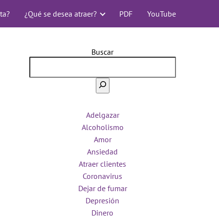
ta?
¿Qué se desea atraer?
PDF
YouTube
Buscar
Adelgazar
Alcoholismo
Amor
Ansiedad
Atraer clientes
Coronavirus
Dejar de fumar
Depresión
Dinero