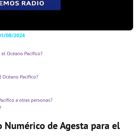
a
y
1/08/2024
V
 el Océano Pacífico?
i
l Océano Pacífico?
d
acífico a otras personas?
e
?
o Numérico de Agesta para el
o