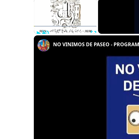
×
Play
Unmute
Fullscreen
NO VINIMOS DE PASEO - PROGRAMA 