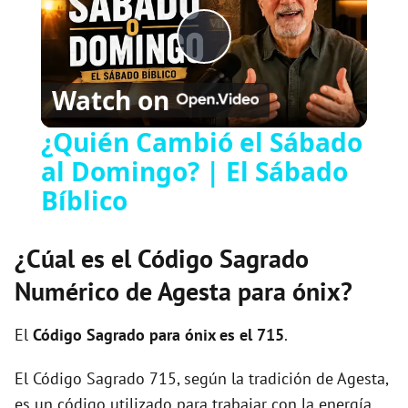
P
Watch on
l
¿Quién Cambió el Sábado
al Domingo? | El Sábado
a
Bíblico
y
¿Cúal es el Código Sagrado
V
Numérico de Agesta para ónix?
i
El
Código Sagrado para ónix es el 715
.
El Código Sagrado 715, según la tradición de Agesta,
d
es un código utilizado para trabajar con la energía