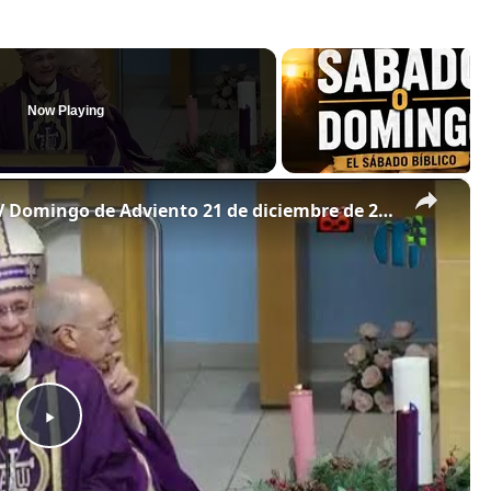
Now Playing
×
Homilía de monseñor Silvio Báez IV Domingo de Adviento 21 de diciembre de 2025
P