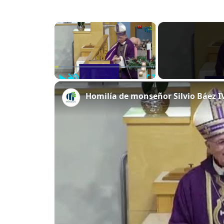
×
Play
Unmute
Fullscreen