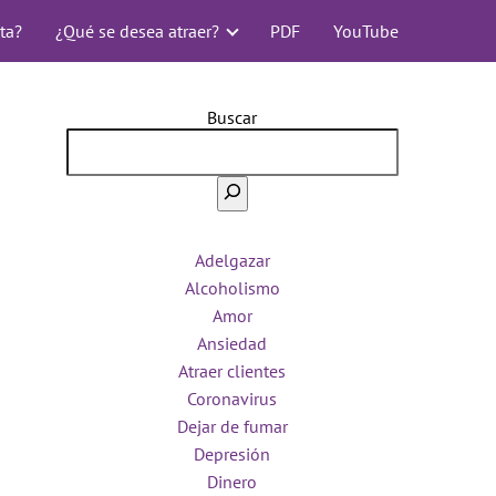
ta?
¿Qué se desea atraer?
PDF
YouTube
Buscar
Adelgazar
Alcoholismo
Amor
Ansiedad
Atraer clientes
Coronavirus
Dejar de fumar
Depresión
Dinero