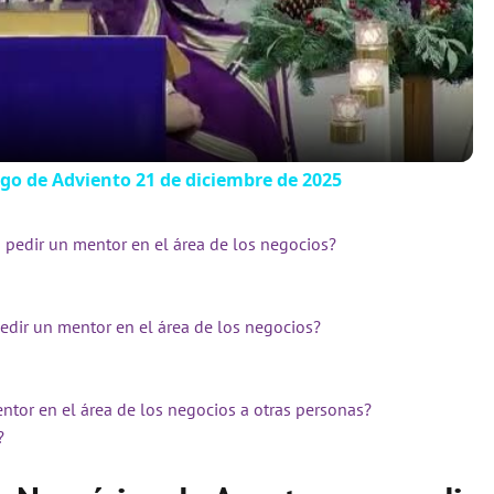
l
a
y
go de Adviento 21 de diciembre de 2025
V
 pedir un mentor en el área de los negocios?
i
edir un mentor en el área de los negocios?
d
ntor en el área de los negocios a otras personas?
e
?
o