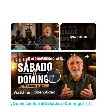
×
Now Playing
Play
Unmute
Fullscreen
×
¿Quién Cambió el Sábado al Domingo? | El Sábado Bíblico
P
Watch on
l
¿Quién Cambió el Sábado al Domingo? | El