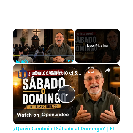
×
Now Playing
Play
Unmute
Fullscreen
×
¿Quién Cambió el Sábado al Domingo? | El Sábado Bíblico
P
Watch on
l
¿Quién Cambió el Sábado al Domingo? | El