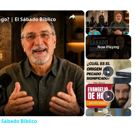
×
×
o? | El Sábado Bíblico
Play
Unmute
Full
Now Playing
 Sábado Bíblico