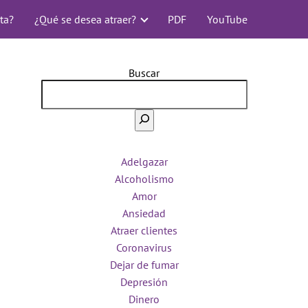
ta?
¿Qué se desea atraer?
PDF
YouTube
Buscar
Adelgazar
Alcoholismo
Amor
Ansiedad
Atraer clientes
Coronavirus
Dejar de fumar
Depresión
Dinero