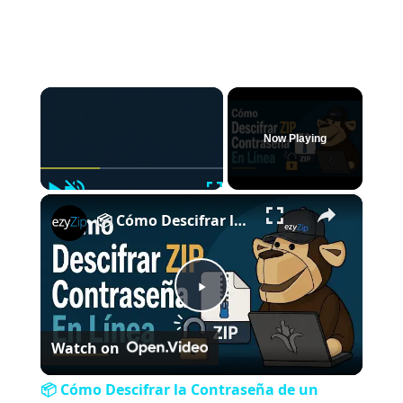
×
Now Playing
Play
Unmute
Fullscreen
×
📦 Cómo Descifrar la Contraseña de un Archivo ZIP en Línea Gratis | Sin Instalar Software
P
Watch on
l
📦 Cómo Descifrar la Contraseña de un