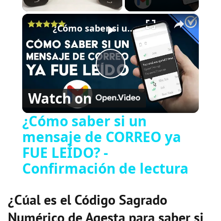
×
Play
Unmute
Fullscreen
¿Cómo saber si un mensaje de CORREO ya FUE LEÍDO? - Confirmación de lectura
P
Watch on
l
¿Cómo saber si un
mensaje de CORREO ya
a
FUE LEÍDO? -
y
Confirmación de lectura
V
¿Cúal es el Código Sagrado
Numérico de Agesta para saber si