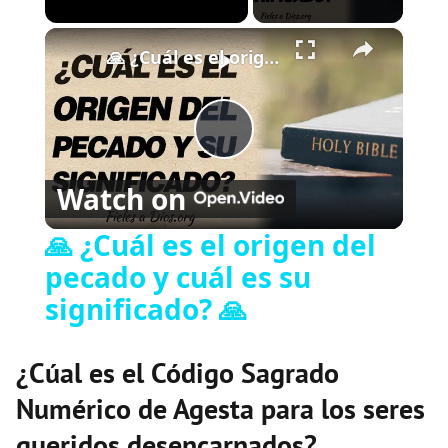
×
Play
Unmute
Fullscreen
🙏 ¿Cuál es el origen del pecado y cuál es su significado? 🙏
P
Watch on
l
🙏 ¿Cuál es el origen del
pecado y cuál es su
a
significado? 🙏
y
¿Cúal es el Código Sagrado
V
Numérico de Agesta para los seres
queridos desencarnados?