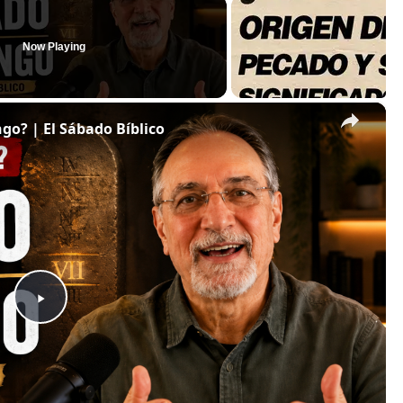
Now Playing
×
o? | El Sábado Bíblico
P
l