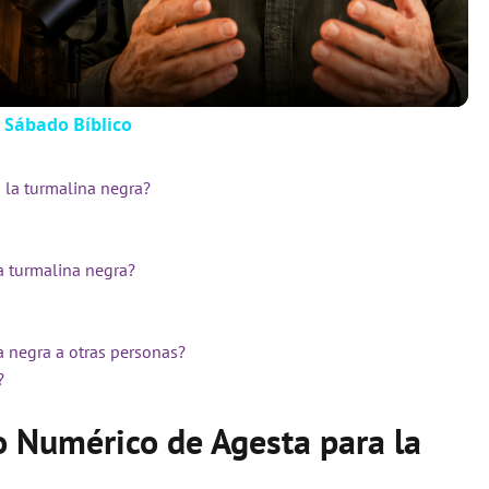
a
y
 Sábado Bíblico
V
 la turmalina negra?
i
a turmalina negra?
d
a negra a otras personas?
e
?
o Numérico de Agesta para la
o