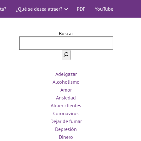
ta?
¿Qué se desea atraer?
PDF
YouTube
Buscar
Adelgazar
Alcoholismo
Amor
Ansiedad
Atraer clientes
Coronavirus
Dejar de fumar
Depresión
Dinero