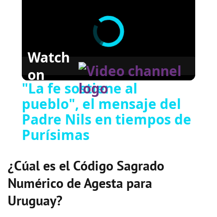
Watch
on
"La fe sostiene al
pueblo", el mensaje del
Padre Nils en tiempos de
Purísimas
¿Cúal es el Código Sagrado
Numérico de Agesta para
Uruguay?