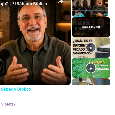
o? | El Sábado Bíblico
Play
Unmute
Full
Now Playing
 Sábado Bíblico
 Violeta?