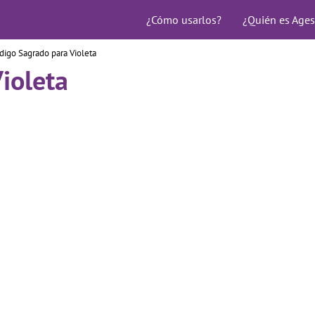
¿Cómo usarlos?
¿Quién es Ages
digo Sagrado para Violeta
ioleta