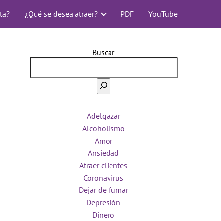
ta?
¿Qué se desea atraer?
PDF
YouTube
Buscar
Adelgazar
Alcoholismo
Amor
Ansiedad
Atraer clientes
Coronavirus
Dejar de fumar
Depresión
Dinero