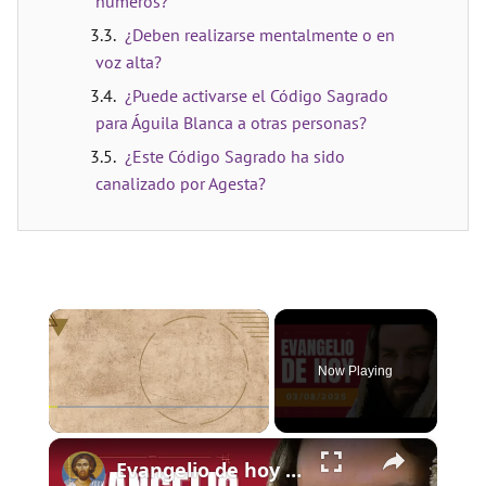
números?
¿Deben realizarse mentalmente o en
voz alta?
¿Puede activarse el Código Sagrado
para Águila Blanca a otras personas?
¿Este Código Sagrado ha sido
canalizado por Agesta?
×
Now Playing
×
Play
Unmute
Fullscreen
Evangelio de hoy - Domingo 3 de agosto de 2025 - Lucas 12:13-21 - Biblia Católica