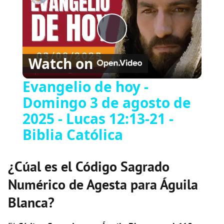
P
Watch on
l
Evangelio de hoy -
Domingo 3 de agosto de
a
2025 - Lucas 12:13-21 -
y
Biblia Católica
V
¿Cúal es el Código Sagrado
Numérico de Agesta para Águila
i
Blanca?
d