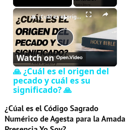
×
Play
Unmute
Fullscreen
🙏 ¿Cuál es el origen del pecado y cuál es su significado? 🙏
P
Watch on
l
🙏 ¿Cuál es el origen del
pecado y cuál es su
a
significado? 🙏
y
¿Cúal es el Código Sagrado
V
Numérico de Agesta para la Amada
Presencia Yo Soy?